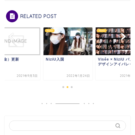
RELATED POST
U
NiziU
NiziU
3（金）更新
NiziU入国
Visée × NiziU パ
デザインアイパレッ
2021年9月3日
2022年1月24日
2021年1