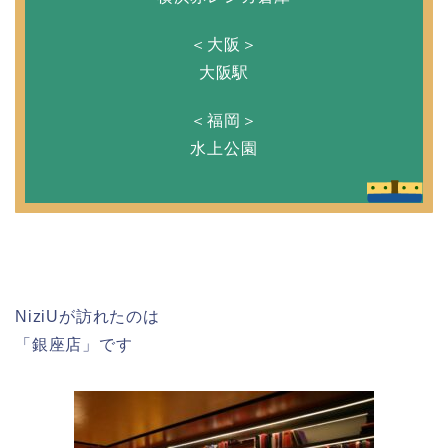
＜大阪＞
大阪駅
＜福岡＞
水上公園
NiziUが訪れたのは
「銀座店」です